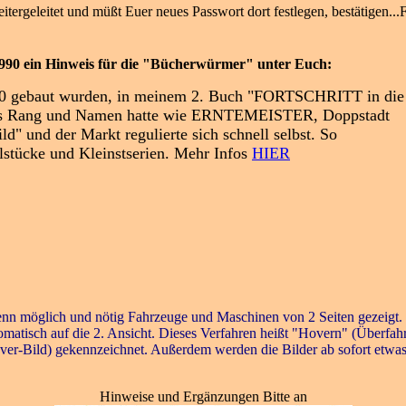
tergeleitet und müßt Euer neues Passwort dort festlegen, bestätigen.
90 ein Hinweis für die "Bücherwürmer" unter Euch:
90 gebaut wurden, in meinem 2. Buch "FORTSCHRITT in die
f was Rang und Namen hatte wie ERNTEMEISTER, Doppstadt
" und der Markt regulierte sich schnell selbst. So
elstücke und Kleinstserien. Mehr Infos
HIER
nn möglich und nötig Fahrzeuge und Maschinen von 2 Seiten gezeigt. Im
tomatisch auf die 2. Ansicht. Dieses Verfahren heißt "Hovern" (Überfah
ver-Bild) gekennzeichnet. Außerdem werden die Bilder ab sofort etwas g
Hinweise und Ergänzungen Bitte an