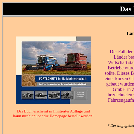
Das
Lan
Der Fall de
Länder bra
Wirtschaft st
Betriebe wurd
sollte. Dieses 
einer kurzen Ch
gebaut wurde
GmbH in Zi
bezeichneten 
Fahrzeugaufna
Das Buch erscheint in limitierter Auflage und
kann nur hier über die Homepage bestellt werden!
* Der angegeben