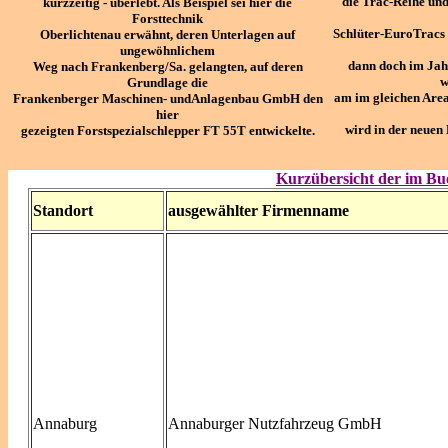
die Trac-Reihe un
kurzzeitig - überlebt. Als Beispiel sei hier die
Forsttechnik
Schlüter-EuroTracs 
Oberlichtenau erwähnt, deren Unterlagen auf
ungewöhnlichem
dann doch im Jahr
Weg nach Frankenberg/Sa. gelangten, auf deren
w
Grundlage die
am im gleichen Area
Frankenberger Maschinen- undAnlagenbau GmbH den
hier
wird in der neue
gezeigten Forstspezialschlepper FT 55T entwickelte.
Kurzübersicht der im Bu
Standort
ausgewählter Firmenname
Annaburg
Annaburger Nutzfahrzeug GmbH