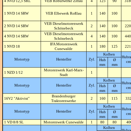
4 NVD 12,5 SRL
VEB Roburwerke Zittau
4
125
90
31
1 NVD 14 SRW
VEB Elbewerk Roßlau
1
140
100
VEB Dieselmotorenwerk
2 NVD 14 SRW
2
140
100
220
Schönebeck
VEB Dieselmotorenwerk
4 NVD 14 SRW
4
140
100
440
Schönebeck
IFA Motorenwerk
1 NVD 18
1
180
125
221
Cunewalde
Kolben
Hubr
Motortyp
Hersteller
Zyl.
Hub
Ø
cm
mm
mm
Motorenwerk Karl-Marx-
1 NZD 1/12
1
Stadt
Kolben
Hubr
Motortyp
Hersteller
Zyl.
Hub
Ø
cm
mm
mm
Brandenburger
16V2 "Aktivist"
2
160
115
33
Traktorenwerke
Kolben
Hubr
Motortyp
Hersteller
Zyl.
Hub
Ø
cm
mm
mm
1 VD 8/8 SL
Motorenwerk Cunewalde
1
80
80
40
Kolben
Hubr