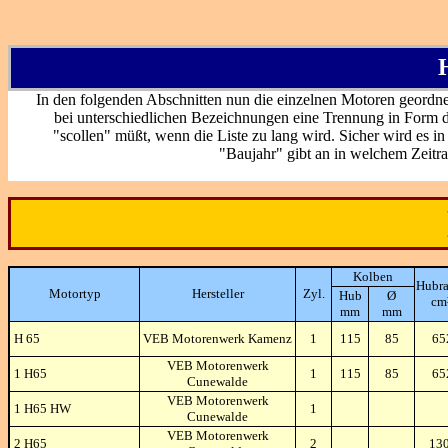
H
In den folgenden Abschnitten nun die einzelnen Motoren geord
bei unterschiedlichen Bezeichnungen eine Trennung in Form de
"scollen" müßt, wenn die Liste zu lang wird. Sicher wird es
"Baujahr" gibt an in welchem Zeitra
Kolben
Hubr
Motortyp
Hersteller
Zyl.
Hub
Ø
cm
mm
mm
H 65
VEB Motorenwerk Kamenz
1
115
85
65
VEB Motorenwerk
1 H65
1
115
85
65
Cunewalde
VEB Motorenwerk
1 H65 HW
1
Cunewalde
VEB Motorenwerk
2 H65
2
13