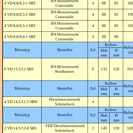
IFA Motorenwerk
4 VD 8,8/8,5-1 SRF
4
88
85
19
Cunewalde
IFA Motorenwerk
4 VD 8,8/8,5-2 SRF
4
88
85
19
Cunewalde
IFA Motorenwerk
4 VD 8,8/8,5-3 SRF
4
88
85
19
Cunewalde
IFA Motorenwerk
4 VD 8,8/9,0-1 SRF
4
88
90
Cunewalde
Kolben
Hubr
Motortyp
Hersteller
Zyl.
Hub
Ø
cm
mm
mm
IFA Motorenwerk
6 VD 13,5/12 SRF
6
135
120
91
Nordhausen
Kolben
Hubr
Motortyp
Hersteller
Zyl.
Hub
Ø
cm
mm
mm
Dieselmotorenwerk
4 VD 14,5/11,5 SRW
4
Schönebeck
Kolben
Hubr
Motortyp
Hersteller
Zyl.
Hub
Ø
cm
mm
mm
VEB Dieselmotorenwerk
2 VD 14,5/12-0 SRL
2
145
120
328
Schönebeck