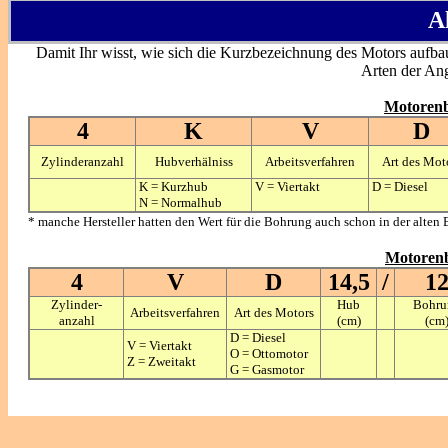
A
Damit Ihr wisst, wie sich die Kurzbezeichnung des Motors aufbau
Arten der An
Motorenb
4
K
V
D
Zylinderanzahl
Hubverhälniss
Arbeitsverfahren
Art des Mot
K = Kurzhub
V = Viertakt
D = Diesel
N = Normalhub
* manche Hersteller hatten den Wert für die Bohrung auch schon in der alt
Motorenb
4
V
D
14,5
/
1
Zylinder-
Hub
Bohru
Arbeitsverfahren
Art des Motors
anzahl
(cm)
(cm
D = Diesel
V = Viertakt
O = Ottomotor
Z = Zweitakt
G = Gasmotor