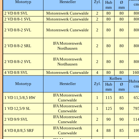
Motortyp
Hersteller
Zyl.
Hub
Ø
cm
mm
mm
2 VD 8/8 SVL
Motorenwerk Cunewalde
2
80
80
80
2 VD 8/8-1 SVL
Motorenwerk Cunewalde
2
80
80
80
2 VD 8/8-2 SVL
Motorenwerk Cunewalde
2
80
80
80
IFA Motorenwerk
2 VD 8/8-2 SRL
2
80
80
80
Nordhausen
IFA Motorenwerk
2 VD 8/8-2 SVL
2
80
80
80
Nordhausen
4 VD 8/8 SVL
Motorenwerk Cunewalde
4
80
80
160
Kolben
Hubr
Motortyp
Hersteller
Zyl.
Hub
Ø
cm
mm
mm
IFA Motorenwerk
1 VD 11,5/8,5 HW
1
115
85
65
Cunewalde
IFA Motorenwerk
1 VD 12,5/9 SL
1
125
90
79
Cunewalde
IFA Motorenwerk
2 VD 9/9 SVL
2
90
90
11
Cunewalde
IFA Motorenwerk
4 VD 8,8/8,5 SRF
4
88
85
19
Cunewalde