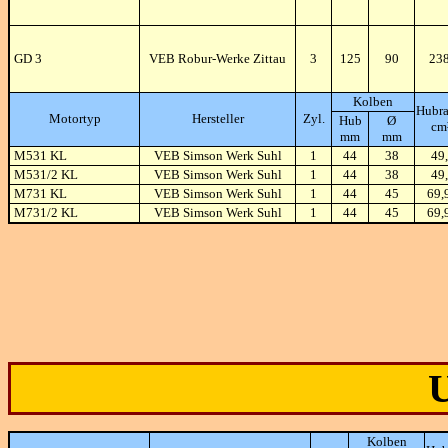
GD 3
VEB Robur-Werke Zittau
3
125
90
23
Kolben
Hubr
Motortyp
Hersteller
Zyl.
Hub
Ø
cm
mm
mm
M531 KL
VEB Simson Werk Suhl
1
44
38
49,
M531/2 KL
VEB Simson Werk Suhl
1
44
38
49,
M731 KL
VEB Simson Werk Suhl
1
44
45
69,
M731/2 KL
VEB Simson Werk Suhl
1
44
45
69,
Kolben