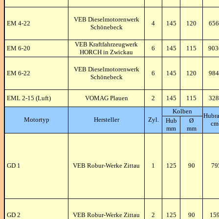
VEB Dieselmotorenwerk
EM 4-22
4
145
120
656
Schönebeck
VEB Kraftfahrzeugwerk
EM 6-20
6
145
115
90
HORCH in Zwickau
VEB Dieselmotorenwerk
EM 6-22
6
145
120
984
Schönebeck
EML 2-15 (Luft)
VOMAG Plauen
2
145
115
328
Kolben
Hubr
Motortyp
Hersteller
Zyl.
Hub
Ø
cm
mm
mm
GD 1
VEB Robur-Werke Zittau
1
125
90
79
GD 2
VEB Robur-Werke Zittau
2
125
90
15