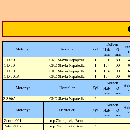
Kolben
Hub
Motortyp
Hersteller
Zyl.
Hub
Ø
mm
mm
1 D-80
CKD Slavia Napajedla
1
90
80
4
1 D-90
CKD Slavia Napajedla
1
104
90
6
1 D-90T
CKD Slavia Napajedla
1
104
90
6
1 D-90TA
CKD Slavia Napajedla
1
104
90
6
Kolben
Hub
Motortyp
Hersteller
Zyl.
Hub
Ø
mm
mm
2 S 90A
CKD Slavia Napajedla
2
Kolben
Hub
Motortyp
Hersteller
Zyl.
Hub
Ø
mm
mm
Zetor 4001
n.p.Zborojovka Brno
4
Zetor 4002
n.p.Zborojovka Brno
4