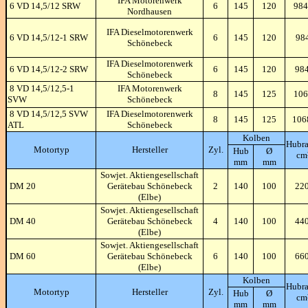
IFA Motorenwerk
6 VD 14,5/12 SRW
6
145
120
984
Nordhausen
IFA Dieselmotorenwerk
6 VD 14,5/12-1 SRW
6
145
120
98
Schönebeck
IFA Dieselmotorenwerk
6 VD 14,5/12-2 SRW
6
145
120
98
Schönebeck
8 VD 14,5/12,5-1
IFA Motorenwerk
8
145
125
106
SVW
Schönebeck
8 VD 14,5/12,5 SVW
IFA Dieselmotorenwerk
8
145
125
106
ATL
Schönebeck
Kolben
Hubr
Motortyp
Hersteller
Zyl.
Hub
Ø
cm
mm
mm
Sowjet. Aktiengesellschaft
DM 20
Gerätebau Schönebeck
2
140
100
22
(Elbe)
Sowjet. Aktiengesellschaft
DM 40
Gerätebau Schönebeck
4
140
100
44
(Elbe)
Sowjet. Aktiengesellschaft
DM 60
Gerätebau Schönebeck
6
140
100
66
(Elbe)
Kolben
Hubr
Motortyp
Hersteller
Zyl.
Hub
Ø
cm
mm
mm