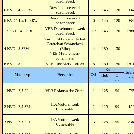
Schönebeck
Dieselmotorenwerk
6 KVD 14,5 SRW
6
145
120
984
Schönebeck
Dieselmotorenwerk
6 KVD 14,5/12 SRW
6
145
120
984
Schönebeck
VEB Dieselmotorenwerk
12 KVD 14,5 SRL
12
145
120
198
Schönebeck
Sowjet. Aktiengesellschaft
Gerätebau Schönebeck
4 KVD 18 SRW
(Elbe)
4
180
150
VEB Motorenwerk
Johannistal
6 KVD 18
VEB Elbe-Werk Roßlau
6
180
150
191
Kolben
Hubr
Motortyp
Hersteller
Zyl.
Hub
Ø
cm
mm
mm
1 NVD 12,5 SL
VEB Roburwerke Zittau
1
125
90
79
IFA Motorenwerk
2 NVD 12,5 SRL
2
125
90
15
Cunewalde
IFA Motorenwerk
3 NVD 12,5 SRL
3
125
90
238
Cunewalde