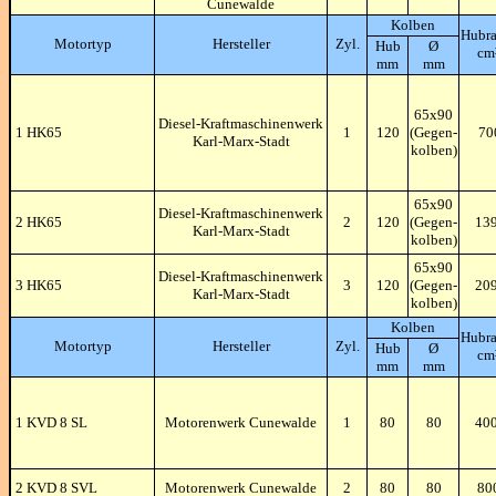
Cunewalde
Kolben
Hubr
Motortyp
Hersteller
Zyl.
Hub
Ø
cm
mm
mm
65x90
Diesel-Kraftmaschinenwerk
1 HK65
1
120
(Gegen-
70
Karl-Marx-Stadt
kolben)
65x90
Diesel-Kraftmaschinenwerk
2 HK65
2
120
(Gegen-
13
Karl-Marx-Stadt
kolben)
65x90
Diesel-Kraftmaschinenwerk
3 HK65
3
120
(Gegen-
20
Karl-Marx-Stadt
kolben)
Kolben
Hubr
Motortyp
Hersteller
Zyl.
Hub
Ø
cm
mm
mm
1 KVD 8 SL
Motorenwerk Cunewalde
1
80
80
40
2 KVD 8 SVL
Motorenwerk Cunewalde
2
80
80
80