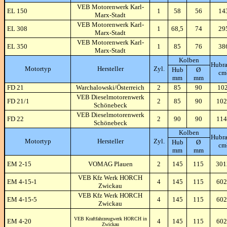
VEB Motorenwerk Karl-
EL 150
1
58
56
14
Marx-Stadt
VEB Motorenwerk Karl-
EL 308
1
68,5
74
29
Marx-Stadt
VEB Motorenwerk Karl-
EL 350
1
85
76
38
Marx-Stadt
Kolben
Hubr
Motortyp
Hersteller
Zyl.
Hub
Ø
cm
mm
mm
FD 21
Warchalowski/Österreich
2
85
90
10
VEB Dieselmotorenwerk
FD 21/1
2
85
90
102
Schönebeck
VEB Dieselmotorenwerk
FD 22
2
90
90
114
Schönebeck
Kolben
Hubr
Motortyp
Hersteller
Zyl.
Hub
Ø
cm
mm
mm
EM 2-15
VOMAG Plauen
2
145
115
30
VEB Kfz Werk HORCH
EM 4-15-1
4
145
115
602
Zwickau
VEB Kfz Werk HORCH
EM 4-15-5
4
145
115
602
Zwickau
VEB Kraftfahrzeugwerk HORCH in
EM 4-20
4
145
115
602
Zwickau