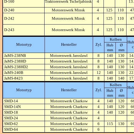
D-160
Traktorenwerk Tscheljabinsk
4
13
D-240
Motorenwerk Minsk
4
125
110
4
D-242
Motorenwerk Minsk
4
125
110
4
D-243
Motorenwerk Minsk
4
125
110
4
Kolben
Hub
Motortyp
Hersteller
Zyl.
Hub
Ø
mm
mm
JaMS-238NB
Motorenwerk Jaroslawl
8
140
130
14
JaMS-238HD
Motorenwerk Jaroslawl
8
140
130
14
JaMS-238HD2
Motorenwerk Jaroslawl
8
140
130
14
JaMS-240B
Motorenwerk Jaroslawl
12
140
130
22
JaMS-8423
Motorenwerk Jaroslawl
8
140
140
17
Kolben
Hub
Motortyp
Hersteller
Zyl.
Hub
Ø
mm
mm
SMD-14
Motorenwerk Charkow
4
140
120
6
SMD-14N
Motorenwerk Charkow
4
140
120
6
SMD-18
Motorenwerk Charkow
4
140
120
6
SMD-24
Motorenwerk Charkow
4
SMD-62
Motorenwerk Charkow
6
115
130
9
SMD-64
Motorenwerk Charkow
6