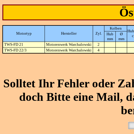
Ös
Kolben
Hub
Motortyp
Hersteller
Zyl.
Hub
Ø
mm
mm
TWS-FD 21
Motorenwerk Warchalowski
2
TWS-FD 22/3
Motorenwerk Warchalowski
4
Solltet Ihr Fehler oder Za
doch Bitte eine Mail,
be