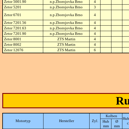
Zetor 5001.90
n.p.Zborojovka Brno
4
Zetor 5201
n.p.Zborojovka Brno
3
Zetor 6701
n.p.Zborojovka Brno
4
Zetor 7201.56
n.p.Zborojovka Brno
4
Zetor 7201.63
n.p.Zborojovka Brno
4
Zetor 7201.90
n.p.Zborojovka Brno
4
Zetor 8001
ZTS Martin
4
Zetor 8002
ZTS Martin
4
Zetor 12076
ZTS Martin
6
Ru
Kolben
Hub
Motortyp
Hersteller
Zyl.
Hub
Ø
mm
mm