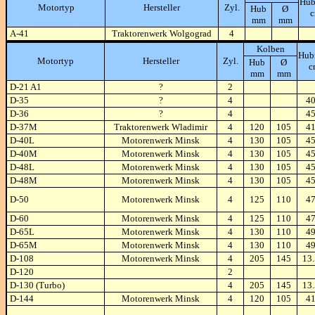
Hub
Motortyp
Hersteller
Zyl.
Hub
Ø
mm
mm
A-41
Traktorenwerk Wolgograd
4
Kolben
Hub
Motortyp
Hersteller
Zyl.
Hub
Ø
c
mm
mm
D-21 A1
?
2
D-35
?
4
4
D-36
?
4
4
D-37M
Traktorenwerk Wladimir
4
120
105
4
D-40L
Motorenwerk Minsk
4
130
105
4
D-40M
Motorenwerk Minsk
4
130
105
4
D-48L
Motorenwerk Minsk
4
130
105
4
D-48M
Motorenwerk Minsk
4
130
105
4
D-50
Motorenwerk Minsk
4
125
110
4
D-60
Motorenwerk Minsk
4
125
110
4
D-65L
Motorenwerk Minsk
4
130
110
4
D-65M
Motorenwerk Minsk
4
130
110
4
D-108
Motorenwerk Minsk
4
205
145
13
D-120
2
D-130 (Turbo)
4
205
145
13
D-144
Motorenwerk Minsk
4
120
105
4